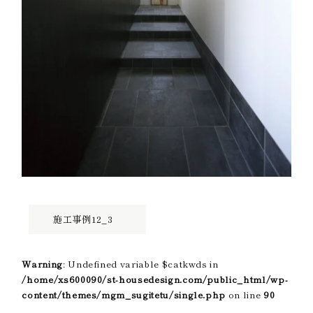
施工事例12_3
Warning
: Undefined variable $catkwds in
/home/xs600090/st-housedesign.com/public_html/wp-
content/themes/mgm_sugitetu/single.php
on line
90