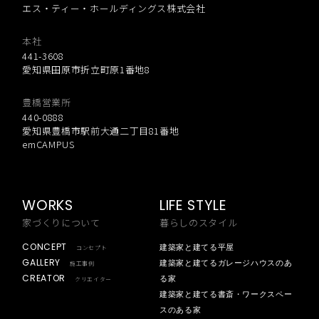
エス・ティー・ホールディングス株式会社
本社
441-3608
愛知県田原市折立町原1番地8
豊橋営業所
440-0888
愛知県豊橋市駅前大通二丁目81番地
emCAMPUS
WORKS
LIFE STYLE
家づくりについて
暮らしのスタイル
CONCEPT
建築家と建てる平屋
コンセプト
GALLERY
建築家と建てるガレージハウスのあ
施工事例
CREATOR
る家
クリエイター
建築家と建てる書斎・ワークスペー
スのある家