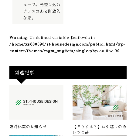
ューブ。光差し込む
テラスのある開放的
な家。
Warning
: Undefined variable $catkwds in
/home/xs600090/st-housedesign.com/public_html/wp-
content/themes/mgm_sugitetu/single.php
on line
90
関連記事
臨時休業のお知らせ
【どうする？】お引越しのあ
いさつ品