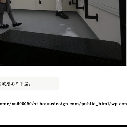
開放感ある平屋。
ome/xs600090/st-housedesign.com/public_html/wp-con