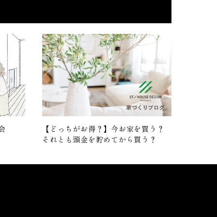
会
【どっちがお得？】今お家を買う？
それとも頭金を貯めてから買う？