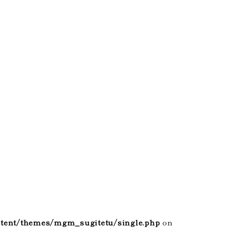
tent/themes/mgm_sugitetu/single.php
on