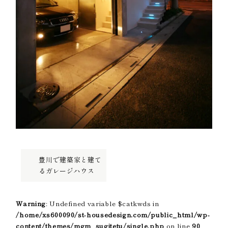
豊川で建築家と建て
るガレージハウス
Warning
: Undefined variable $catkwds in
/home/xs600090/st-housedesign.com/public_html/wp-
content/themes/mgm_sugitetu/single.php
on line
90