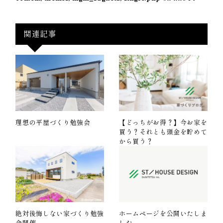
関連記事
理想の平屋づくり勉強会
【どっちがお得？】今お家を
買う？それとも頭金を貯めて
から買う？
絶対後悔しない家づくり勉強
ホームページを公開いたしま
会開催
した