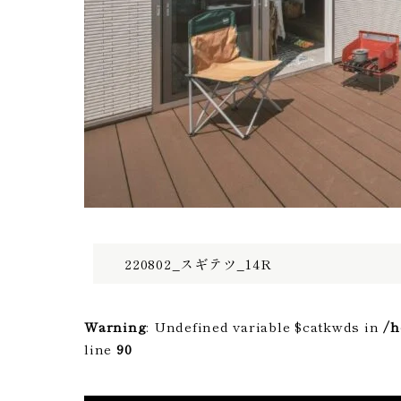
220802_スギテツ_14R
Warning
: Undefined variable $catkwds in
/h
line
90