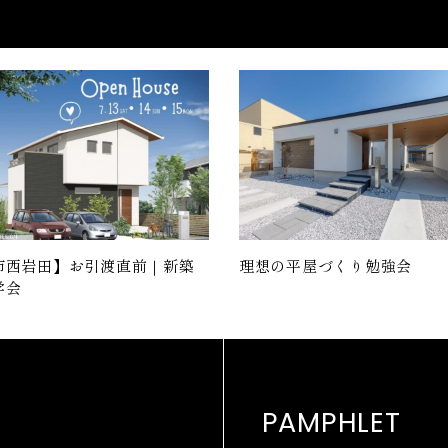
市西岩田】お引渡直前｜新築
理想の平屋づくり勉強会
学会
PAMPHLET