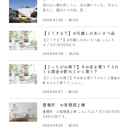
窓のない壁の向こうに、光が満ちている。 外から
見ると、壁ばかりの家。窓...
2026.07.28
BLOG
【どうする？】お引越しのあいさつ品
【どうする？】お引越しのあいさつ品 こんにち
は！ ST/HOUSE D...
2024.06.06
BLOG
【どっちがお得？】今お家を買う？それ
とも頭金を貯めてから買う？
【どっちがお得？】今お家を買う？それとも頭金を
貯めてから買う？ こんに...
2024.05.07
BLOG
豊橋市 お客様邸上棟
豊橋市 お客様邸上棟 こんにちは！ ST/HOUSE
DESIGNです...
2024.04.20
BLOG