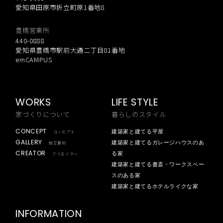
愛知県田原市折立町原1番地8
豊橋営業所
440-0888
愛知県豊橋市駅前大通二丁目81番地
emCAMPUS
WORKS
LIFE STYLE
家づくりについて
暮らしのスタイル
CONCEPT
建築家と建てる平屋
コンセプト
GALLERY
建築家と建てるガレージハウスのあ
施工事例
CREATOR
る家
クリエイター
建築家と建てる書斎・ワークスペー
スのある家
建築家と建てるホテルライクな家
INFORMATION