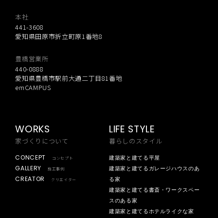
本社
441-3608
愛知県田原市折立町原1番地8
豊橋営業所
440-0888
愛知県豊橋市駅前大通二丁目81番地
emCAMPUS
WORKS
LIFE STYLE
家づくりについて
暮らしのスタイル
CONCEPT
建築家と建てる平屋
コンセプト
GALLERY
建築家と建てるガレージハウスのあ
施工事例
CREATOR
る家
クリエイター
建築家と建てる書斎・ワークスペー
スのある家
建築家と建てるホテルライクな家