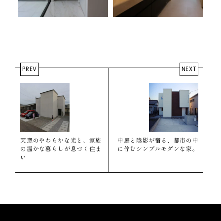
PREV
NEXT
天窓のやわらかな光と、家族
中庭と陰影が宿る、都市の中
の温かな暮らしが息づく住ま
に佇むシンプルモダンな家。
い