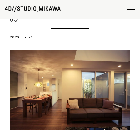
#094 koto-toki by 4D_STUDIO
09
2026-05-26