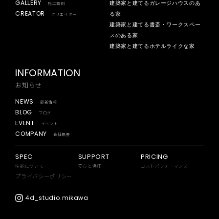
GALLERY
建築家と建てるガレージハウスのあ
施工事例
CREATOR
る家
クリエイター
建築家と建てる書斎・ワークスペー
スのある家
建築家と建てるホテルライクな家
INFORMATION
お知らせ
NEWS
最新情報
BLOG
ブログ
EVENT
イベント
COMPANY
会社概要
SPEC
SUPPORT
PRICING
性能について
安心と保証
コストパフォーマンス
プライバシーポリシー
4d_studio.mikawa