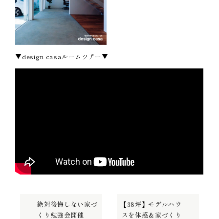
▼design casaルームツアー▼
絶対後悔しない家づ
【38坪】モデルハウ
くり勉強会開催
スを体感＆家づくり