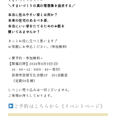
＼すまいづくりの真の理想像を追求する／
本当に住みやすい家とは何か？
本来の住宅のあるべき姿、
本当にいい家をたてるためのお話を
聞いてみませんか？
きっとお役に立つと思います！
お気軽にお申込ください。(参加無料)
＜要予約・参加無料＞
【開催日時】2024年6月9日(日)
10：00～12：00(9：40～受付)
田原市田原文化会館2F 201会議室
《定員50名様》
しつこい売り込みは一切ございません。
ご来場お待ちしております。
ご予約はこちらから《イベントページ》