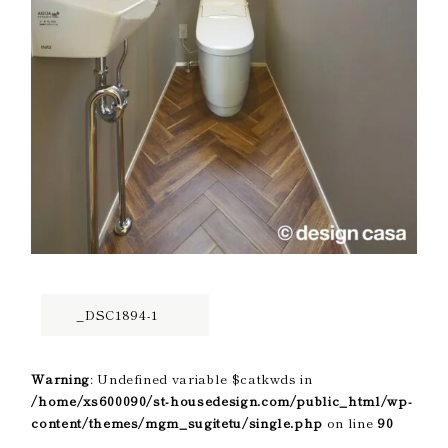
_DSC1894-1
Warning
: Undefined variable $catkwds in
/home/xs600090/st-housedesign.com/public_html/wp-
content/themes/mgm_sugitetu/single.php
on line
90