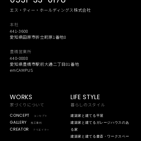
エス・ティー・ホールディングス株式会社
本社
441-3608
愛知県田原市折立町原1番地8
豊橋営業所
440-0888
愛知県豊橋市駅前大通二丁目81番地
emCAMPUS
WORKS
LIFE STYLE
家づくりについて
暮らしのスタイル
CONCEPT
建築家と建てる平屋
コンセプト
GALLERY
建築家と建てるガレージハウスのあ
施工事例
CREATOR
る家
クリエイター
建築家と建てる書斎・ワークスペー