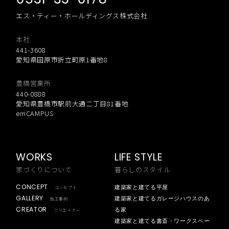
エス・ティー・ホールディングス株式会社
本社
441-3608
愛知県田原市折立町原1番地8
豊橋営業所
440-0888
愛知県豊橋市駅前大通二丁目81番地
emCAMPUS
WORKS
LIFE STYLE
家づくりについて
暮らしのスタイル
CONCEPT
建築家と建てる平屋
コンセプト
GALLERY
建築家と建てるガレージハウスのあ
施工事例
CREATOR
る家
クリエイター
建築家と建てる書斎・ワークスペー