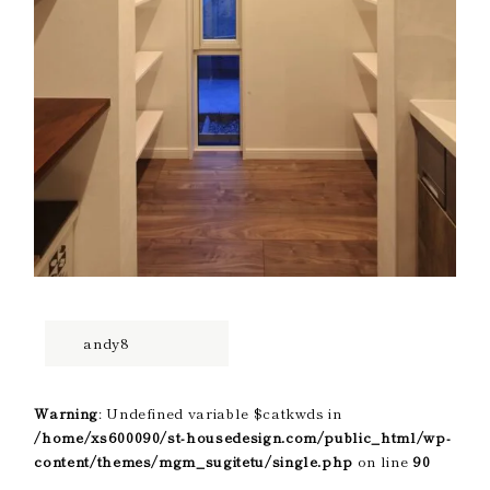
andy8
Warning
: Undefined variable $catkwds in
/home/xs600090/st-housedesign.com/public_html/wp-
content/themes/mgm_sugitetu/single.php
on line
90