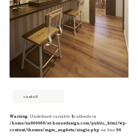
canto6
Warning
: Undefined variable $catkwds in
/home/xs600090/st-housedesign.com/public_html/wp-
content/themes/mgm_sugitetu/single.php
on line
90