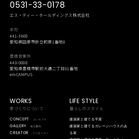
0531-33-0178
エス・ティー・ホールディングス株式会社
本社
441-3608
愛知県田原市折立町原1番地8
豊橋営業所
440-0888
愛知県豊橋市駅前大通二丁目81番地
emCAMPUS
WORKS
LIFE STYLE
家づくりについて
暮らしのスタイル
CONCEPT
建築家と建てる平屋
コンセプト
GALLERY
建築家と建てるガレージハウスのあ
施工事例
CREATOR
る家
クリエイター