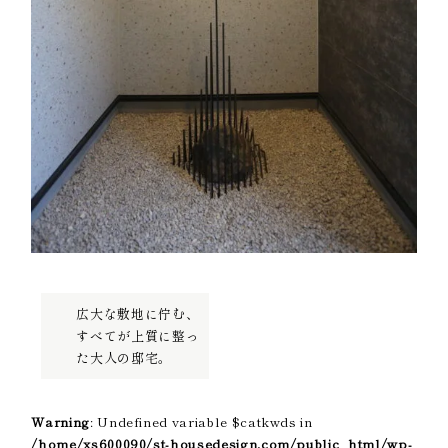
広大な敷地に佇む、
すべてが上質に整っ
た大人の邸宅。
Warning
: Undefined variable $catkwds in
/home/xs600090/st-housedesign.com/public_html/wp-