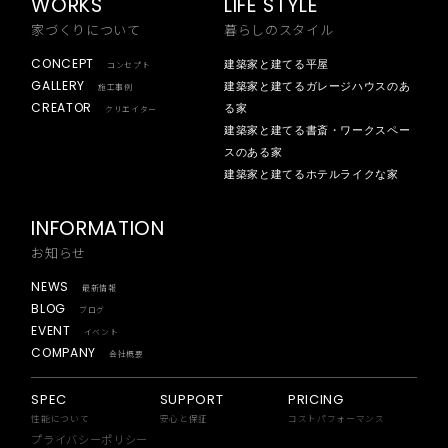
WORKS
LIFE STYLE
家づくりについて
暮らしのスタイル
CONCEPT
建築家と建てる平屋
コンセプト
GALLERY
建築家と建てるガレージハウスのあ
施工事例
CREATOR
る家
クリエイター
建築家と建てる書斎・ワークスペー
スのある家
建築家と建てるホテルライクな家
INFORMATION
お知らせ
NEWS
最新情報
BLOG
ブログ
EVENT
イベント
COMPANY
会社概要
SPEC
SUPPORT
PRICING
性能について
安心と保証
コストパフォーマンス
プライバシーポリシー