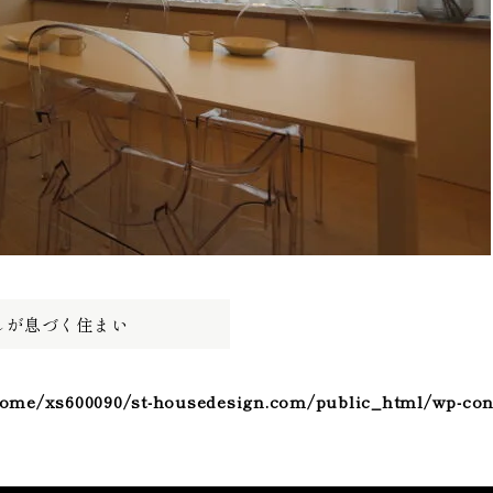
しが息づく住まい
ome/xs600090/st-housedesign.com/public_html/wp-con